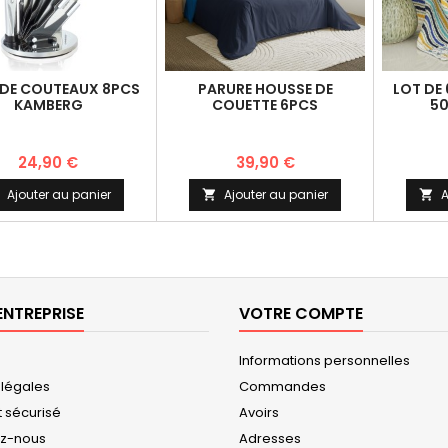
 DE COUTEAUX 8PCS
PARURE HOUSSE DE
LOT DE
KAMBERG
COUETTE 6PCS
50
MARINE/TURQUOISE
24,90 €
39,90 €
Ajouter au panier
Ajouter au panier
A


ENTREPRISE
VOTRE COMPTE
Informations personnelles
 légales
Commandes
 sécurisé
Avoirs
ez-nous
Adresses