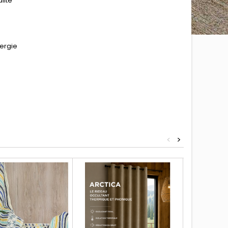
lité
nergie
<
>