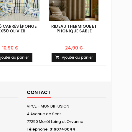
 6 CARRÉS ÉPONGE
RIDEAU THERMIQUE ET
NAPPE I
X50 OLIVIER
PHONIQUE SABLE
TÂCHES 
10,90 €
24,90 €
jouter au panier
Ajouter au panier
Ajo


CONTACT
VPCE - MGN DIFFUSION
4 Avenue de Sens
77250 Morêt Loing et Orvanne
Téléphone:
0160740044