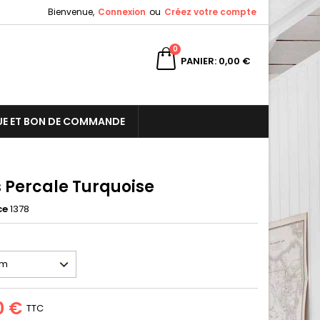
Bienvenue,
Connexion
ou
Créez votre compte
×
×
×
0
PANIER
0,00 €
E ET BON DE COMMANDE
n
s
s Percale Turquoise
ce
1378
0 €
TTC