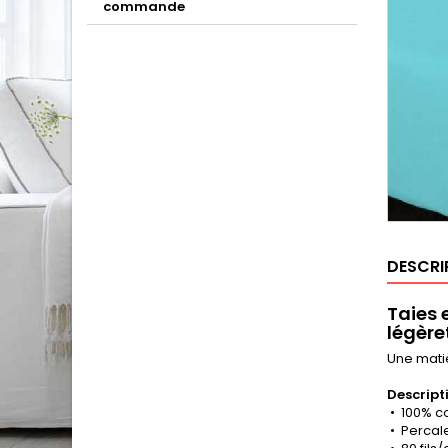
commande
DESCRI
Taies 
légère
Une matiè
Descript
• 100% c
• Percal