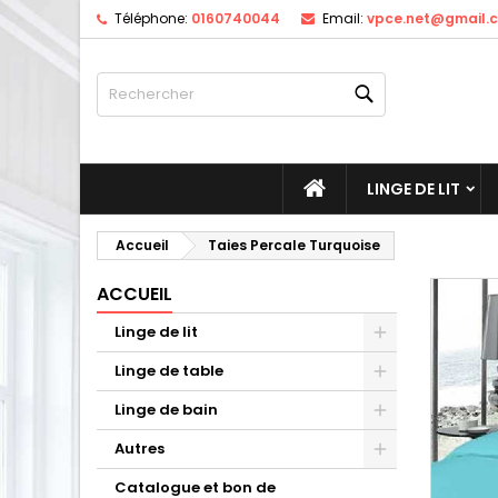
Téléphone:
0160740044
Email:
vpce.net@gmail.
M
C
C
Rechercher
add_circle_outline
Vo
No
d'e
ACCUEIL
LINGE DE LIT
Accueil
Taies Percale Turquoise
ACCUEIL
Linge de lit
Linge de table
Linge de bain
Autres
Catalogue et bon de