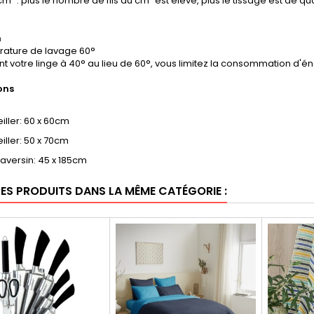
/cm² : plus le nombre de fils au cm² est élevé, plus le tissage est de qua
n
ature de lavage 60°
nt votre linge à 40° au lieu de 60°, vous limitez la consommation d'é
ons
eiller: 60 x 60cm
eiller: 50 x 70cm
raversin: 45 x 185cm
RES PRODUITS DANS LA MÊME CATÉGORIE :