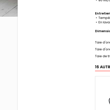
• 80 fils
Entretie
• Tempér
• En lava
Dimensi
Taie d'or
Taie d'or
Taie de t
16 AUT