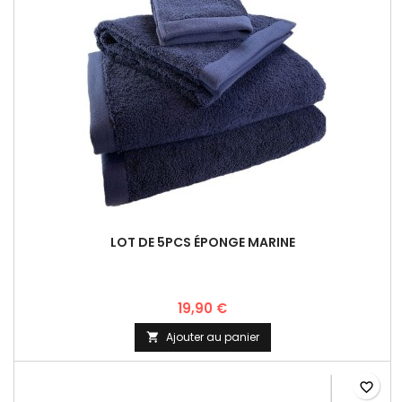
LOT DE 5PCS ÉPONGE MARINE
19,90 €
Ajouter au panier

favorite_border