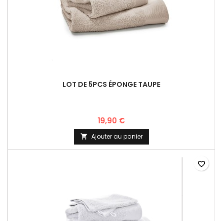
LOT DE 5PCS ÉPONGE TAUPE
19,90 €
Ajouter au panier

favorite_border