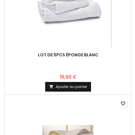
LOT DE 5PCS ÉPONGE BLANC
19,90 €
Ajouter au panier

favorite_border