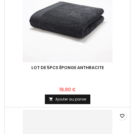
LOT DE 5PCS ÉPONGE ANTHRACITE
19,90 €
Ajouter au panier

favorite_border