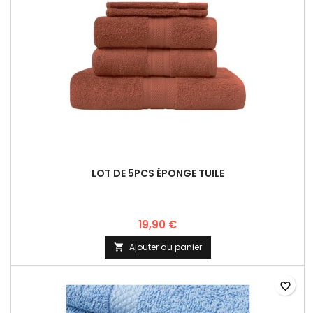
LOT DE 5PCS ÉPONGE TUILE
19,90 €
Ajouter au panier

favorite_border