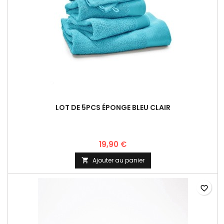
LOT DE 5PCS ÉPONGE BLEU CLAIR
19,90 €
Ajouter au panier

favorite_border