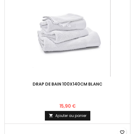
DRAP DE BAIN 100X140CM BLANC
15,90 €
Ajouter au panier

favorite_border