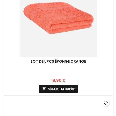
LOT DE 5PCS ÉPONGE ORANGE
19,90 €
Ajouter au panier

favorite_border