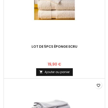
LOT DE 5PCS ÉPONGE ECRU
19,90 €
Ajouter au panier

favorite_border