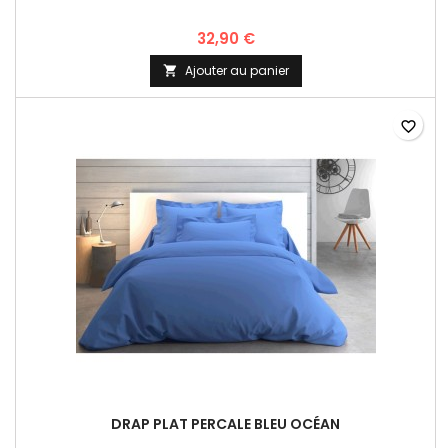
32,90 €
Ajouter au panier

favorite_border
DRAP PLAT PERCALE BLEU OCÉAN