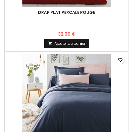
DRAP PLAT PERCALE ROUGE
32,90 €
Ajouter au panier

favorite_border