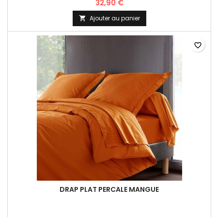
32,90 €
Ajouter au panier

favorite_border
DRAP PLAT PERCALE MANGUE