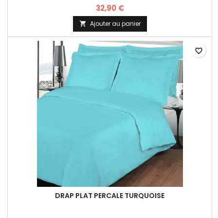
32,90 €
Ajouter au panier

favorite_border
DRAP PLAT PERCALE TURQUOISE