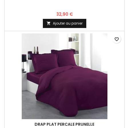
32,90 €
Ajouter au panier

favorite_border
DRAP PLAT PERCALE PRUNELLE