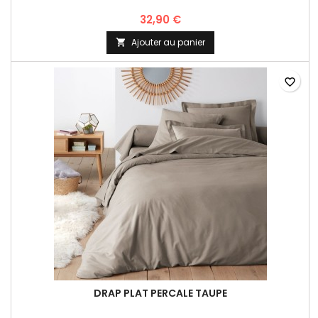
32,90 €
Ajouter au panier

favorite_border
DRAP PLAT PERCALE TAUPE