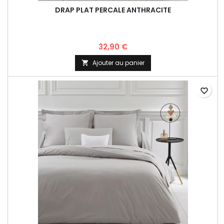
DRAP PLAT PERCALE ANTHRACITE
32,90 €
Ajouter au panier

favorite_border