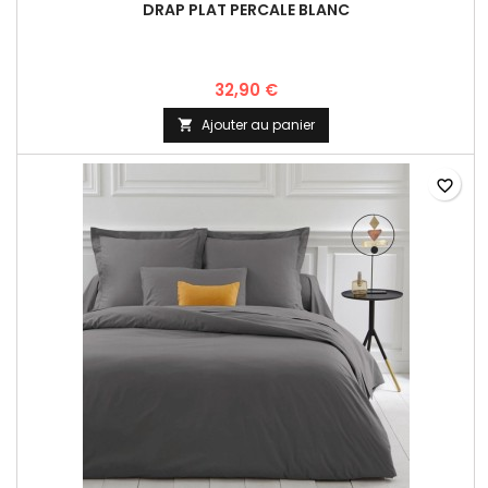
DRAP PLAT PERCALE BLANC
32,90 €
Ajouter au panier

favorite_border