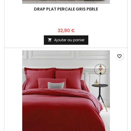
DRAP PLAT PERCALE GRIS PERLE
32,90 €
Ajouter au panier

favorite_border