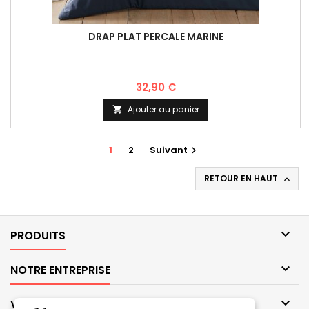
DRAP PLAT PERCALE MARINE
32,90 €
Ajouter au panier

1
2
Suivant

RETOUR EN HAUT


PRODUITS

NOTRE ENTREPRISE

VOTRE COMPTE