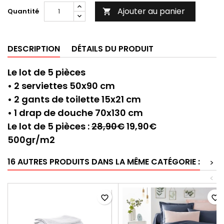
Ajouter au panier
Quantité

DESCRIPTION
DÉTAILS DU PRODUIT
Le lot de 5 pièces
• 2 serviettes 50x90 cm
• 2 gants de toilette 15x21 cm
• 1 drap de douche 70x130 cm
Le lot de 5 pièces :
28,90€
19,90€
500gr/m2
16 AUTRES PRODUITS DANS LA MÊME CATÉGORIE :
>
<
favorite_border
favorite_border