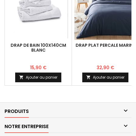
DRAP DE BAIN 100X140CM
DRAP PLAT PERCALE MARINE
BLANC
15,90 €
32,90 €
Ajouter au panier
Ajouter au panier



PRODUITS

NOTRE ENTREPRISE