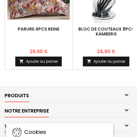
PARURE 4PCS REINE
BLOC DE COUTEAUX 8PCS
KAMBERG
29,90 €
24,90 €
Ajouter au panier
Ajouter au panier



PRODUITS

NOTRE ENTREPRISE

VOTRE COMPTE
Cookies